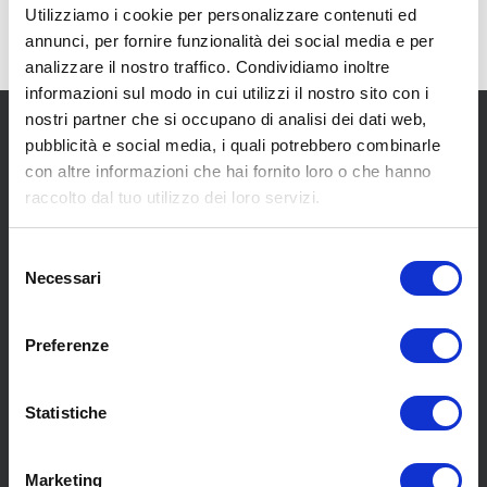
Utilizziamo i cookie per personalizzare contenuti ed
annunci, per fornire funzionalità dei social media e per
analizzare il nostro traffico. Condividiamo inoltre
informazioni sul modo in cui utilizzi il nostro sito con i
nostri partner che si occupano di analisi dei dati web,
pubblicità e social media, i quali potrebbero combinarle
con altre informazioni che hai fornito loro o che hanno
raccolto dal tuo utilizzo dei loro servizi.
SCOPRI I NOSTRI CENTRI
Selezione
Necessari
del
consenso
MENU
Preferenze
Statistiche
Chi siamo
Pneumatici
Meccanica
Marketing