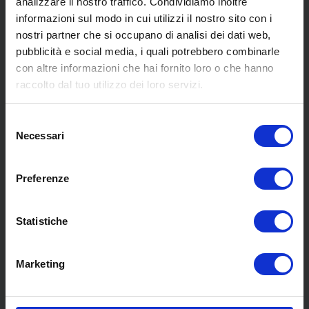
analizzare il nostro traffico. Condividiamo inoltre
informazioni sul modo in cui utilizzi il nostro sito con i
nostri partner che si occupano di analisi dei dati web,
pubblicità e social media, i quali potrebbero combinarle
con altre informazioni che hai fornito loro o che hanno
SCOPRI I NOSTRI CENTRI
raccolto dal tuo utilizzo dei loro servizi.
Selezione
MENU
Necessari
del
consenso
Preferenze
Chi siamo
Pneumatici
Meccanica
Statistiche
Servizi
Convenzioni
Marketing
Blog
Whisteblowing D.Lgs 24/2023
Promozioni