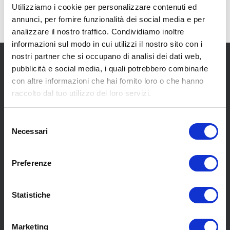
Utilizziamo i cookie per personalizzare contenuti ed
annunci, per fornire funzionalità dei social media e per
analizzare il nostro traffico. Condividiamo inoltre
informazioni sul modo in cui utilizzi il nostro sito con i
nostri partner che si occupano di analisi dei dati web,
pubblicità e social media, i quali potrebbero combinarle
con altre informazioni che hai fornito loro o che hanno
raccolto dal tuo utilizzo dei loro servizi.
SCOPRI I NOSTRI CENTRI
Selezione
Necessari
del
consenso
MENU
Preferenze
Statistiche
Chi siamo
Pneumatici
Meccanica
Marketing