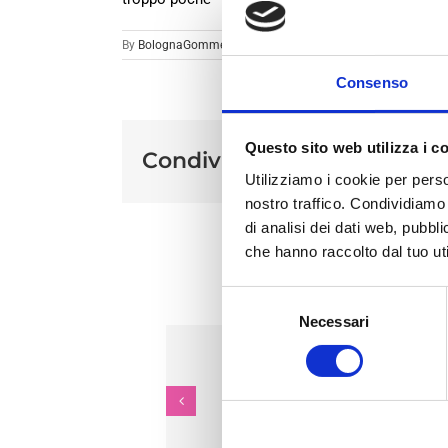
By
BolognaGomme
|
Dicono di noi
|
Consenso
Questo sito web utilizza i c
Condividi sui social
Utilizziamo i cookie per perso
nostro traffico. Condividiamo 
di analisi dei dati web, pubbl
che hanno raccolto dal tuo uti
Ar
Selezione
Necessari
del
consenso
Alessandra
Enrico
Vitali
Bagli
a