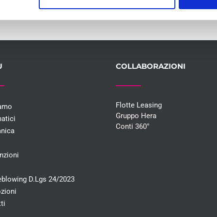
U
COLLABORAZIONI
Flotte Leasing
iamo
Gruppo Hera
atici
Conti 360°
nica
i
nzioni
eblowing D.Lgs 24/2023
zioni
ti