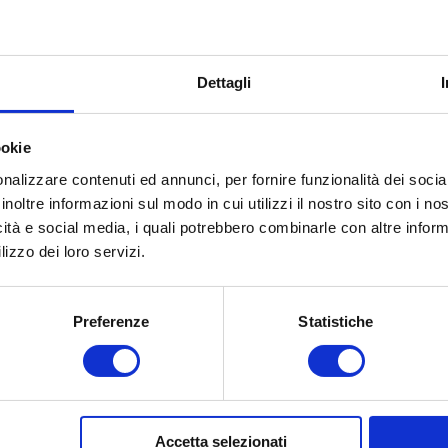
Dettagli
ookie
Facebook
LinkedIn
Email
nalizzare contenuti ed annunci, per fornire funzionalità dei socia
inoltre informazioni sul modo in cui utilizzi il nostro sito con i n
icità e social media, i quali potrebbero combinarle con altre inform
lizzo dei loro servizi.
ticoli correlati
Preferenze
Statistiche
andrea
Federico
Rosmar
ngelini
Mamprin
Accetta selezionati