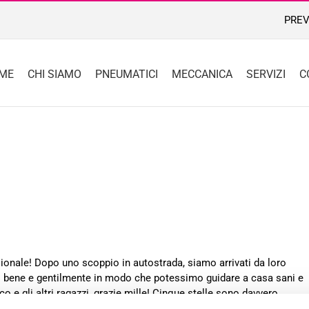
PREV
ME
CHI SIAMO
PNEUMATICI
MECCANICA
SERVIZI
C
onale! Dopo uno scoppio in autostrada, siamo arrivati ​​da loro
to bene e gentilmente in modo che potessimo guidare a casa sani e
co e gli altri ragazzi, grazie mille! Cinque stelle sono davvero