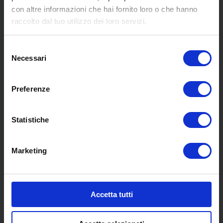
con altre informazioni che hai fornito loro o che hanno
MENU
raccolto dal tuo utilizzo dei loro servizi.
Selezione
Chi siamo
Necessari
del
Pneumatici
consenso
Meccanica
Preferenze
Servizi
Convenzioni
Blog
Statistiche
Whisteblowing D.Lgs 24/2023
Promozioni
Marketing
Contatti
COLLABORAZIONI
Accetta tutti