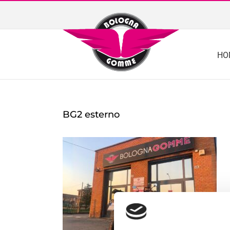
Skip
to
content
HO
BG2 esterno