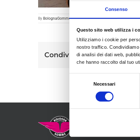
Consenso
By
BolognaGomme
|
Questo sito web utilizza i c
Utilizziamo i cookie per perso
nostro traffico. Condividiamo 
Condividi sui social
di analisi dei dati web, pubbl
che hanno raccolto dal tuo uti
Selezione
Necessari
del
consenso
MEN