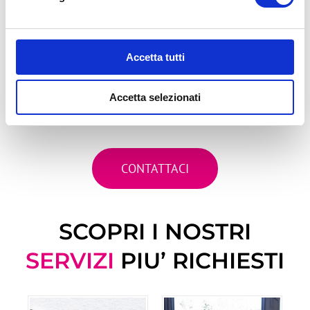
Non preoccuparti, il tuo Black Friday dura
fino al 30/6/2025!
Contattaci subito e
il valore del buono
Accetta tutti
corrispondente al tuo acquisto ti sarà caricato sul
tuo borsellino digital. Potrai utilizzare il tuo
credito
per acquisti successivi di pneumatici o
Accetta selezionati
servizi meccanica fino al 30 giugno 2025.
CONTATTACI
SCOPRI I NOSTRI
SERVIZI
PIU’ RICHIESTI