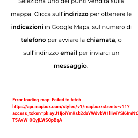
Seleziona uno dei punti vendita sulla
mappa. Clicca sull’
indirizzo
per ottenere le
indicazioni
in Google Maps, sul numero di
telefono
per avviare la
chiamata
, o
sull’indirizzo
email
per inviarci un
messaggio
.
Error loading map: Failed to fetch
https://api.mapbox.com/styles/v1/mapbox/streets-v11?
access_token=pk.eyJ1IjoiYm9sb2duYWdvbW1lIiwiYSI6ImN
T5AvW_0QyjLWSCpBqA