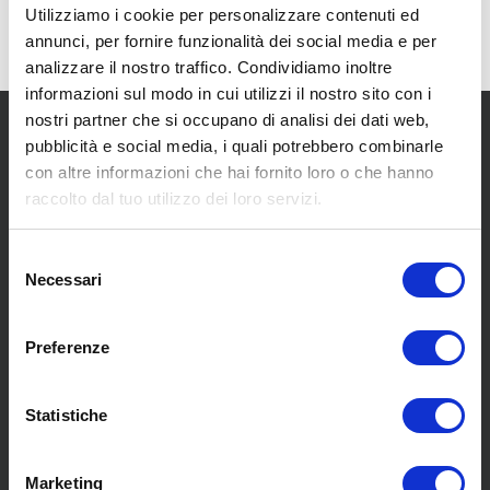
Utilizziamo i cookie per personalizzare contenuti ed
annunci, per fornire funzionalità dei social media e per
analizzare il nostro traffico. Condividiamo inoltre
informazioni sul modo in cui utilizzi il nostro sito con i
nostri partner che si occupano di analisi dei dati web,
pubblicità e social media, i quali potrebbero combinarle
con altre informazioni che hai fornito loro o che hanno
raccolto dal tuo utilizzo dei loro servizi.
SCOPRI I NOSTRI CENTRI
Selezione
Necessari
del
consenso
MENU
Preferenze
Statistiche
Chi siamo
Pneumatici
Meccanica
Marketing