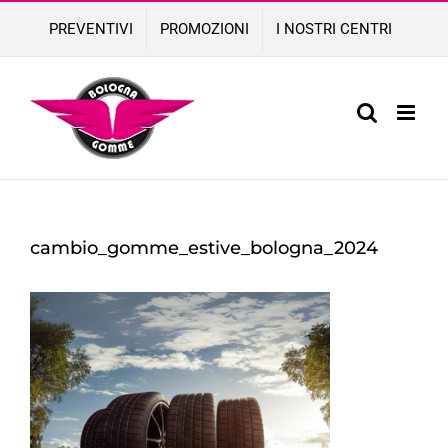
Skip
PREVENTIVI
PROMOZIONI
I NOSTRI CENTRI
to
content
cambio_gomme_estive_bologna_2024