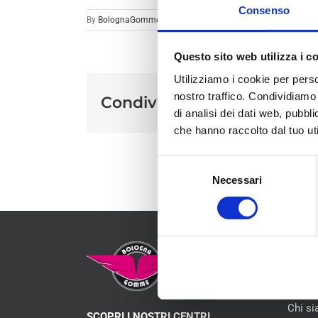
Consenso
By
BolognaGomme
|
Questo sito web utilizza i c
Utilizziamo i cookie per perso
nostro traffico. Condividiamo 
Condividi sui social
di analisi dei dati web, pubbl
che hanno raccolto dal tuo uti
Selezione
Necessari
del
consenso
MEN
Chi s
SCOPRI I NOSTRI CENTRI