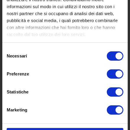
informazioni sul modo in cui utilizzi il nostro sito con i
nostri partner che si occupano di analisi dei dati web,
pubblicità e social media, i quali potrebbero combinarle
con altre informazioni che hai fornito loro o che hanno
SCOPRI I NOSTRI CENTRI
raccolto dal tuo utilizzo dei loro servizi.
Selezione
MENU
Necessari
del
consenso
Preferenze
Chi siamo
Pneumatici
Meccanica
Statistiche
Servizi
Convenzioni
Marketing
Blog
Whisteblowing D.Lgs 24/2023
Promozioni