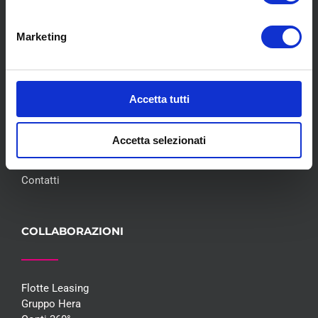
Marketing
Chi siamo
Pneumatici
Meccanica
Servizi
Accetta tutti
Convenzioni
Blog
Accetta selezionati
Whisteblowing D.Lgs 24/2023
Promozioni
Contatti
COLLABORAZIONI
Flotte Leasing
Gruppo Hera