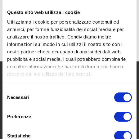
ali
Bagli
angelini
Questo sito web utilizza i cookie
Utilizziamo i cookie per personalizzare contenuti ed
annunci, per fornire funzionalità dei social media e per
analizzare il nostro traffico. Condividiamo inoltre
informazioni sul modo in cui utilizzi il nostro sito con i
nostri partner che si occupano di analisi dei dati web,
pubblicità e social media, i quali potrebbero combinarle
con altre informazioni che hai fornito loro o che hanno
raccolto dal tuo utilizzo dei loro servizi.
Selezione
Necessari
del
consenso
SCOPRI I NOSTRI CENTRI
Preferenze
MENU
Statistiche