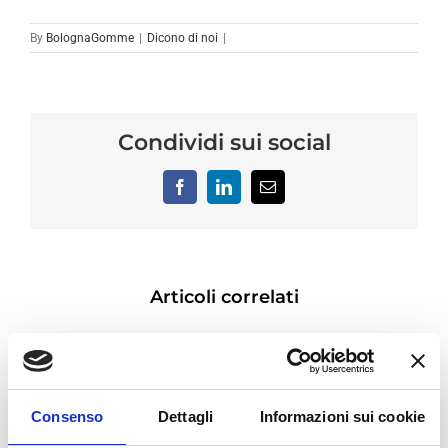
By
BolognaGomme
|
Dicono di noi
|
Condividi sui social
Facebook
LinkedIn
Email
Articoli correlati
Consenso
Dettagli
Informazioni sui cookie
sandra
Enrico
andrea