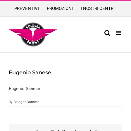
Skip
PREVENTIVI
PROMOZIONI
I NOSTRI CENTRI
to
content
Eugenio Sanese
Eugenio Sanese
By
BolognaGomme
|