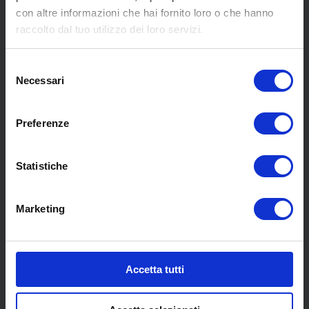
con altre informazioni che hai fornito loro o che hanno
MENU
raccolto dal tuo utilizzo dei loro servizi.
Selezione
Chi siamo
Necessari
del
Pneumatici
consenso
Meccanica
Preferenze
Servizi
Convenzioni
Blog
Statistiche
Whisteblowing D.Lgs 24/2023
Promozioni
Marketing
Contatti
COLLABORAZIONI
Accetta tutti