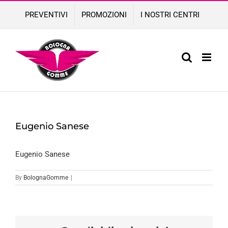
Skip
PREVENTIVI
PROMOZIONI
I NOSTRI CENTRI
to
content
Eugenio Sanese
Eugenio Sanese
By
BolognaGomme
|