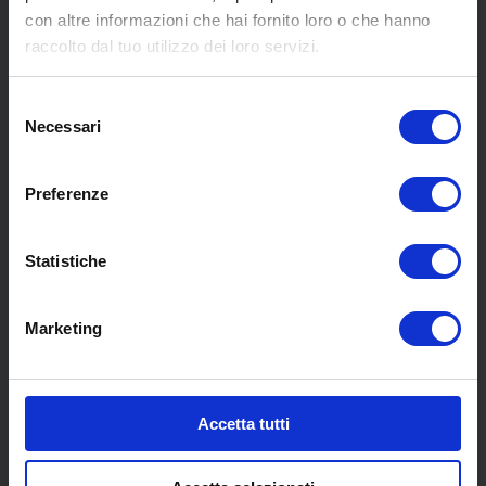
con altre informazioni che hai fornito loro o che hanno
MENU
raccolto dal tuo utilizzo dei loro servizi.
Selezione
Chi siamo
Necessari
del
Pneumatici
consenso
Meccanica
Preferenze
Servizi
Convenzioni
Blog
Statistiche
Whisteblowing D.Lgs 24/2023
Promozioni
Marketing
Contatti
COLLABORAZIONI
Accetta tutti