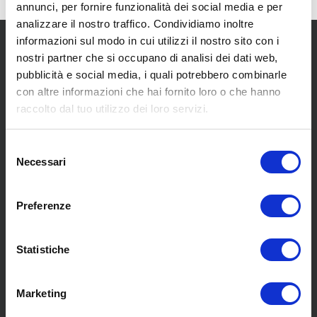
annunci, per fornire funzionalità dei social media e per
analizzare il nostro traffico. Condividiamo inoltre
informazioni sul modo in cui utilizzi il nostro sito con i
nostri partner che si occupano di analisi dei dati web,
pubblicità e social media, i quali potrebbero combinarle
con altre informazioni che hai fornito loro o che hanno
raccolto dal tuo utilizzo dei loro servizi.
SCOPRI I NOSTRI CENTRI
Selezione
Necessari
del
MENU
consenso
Preferenze
Chi siamo
Statistiche
Pneumatici
Meccanica
Servizi
Marketing
Convenzioni