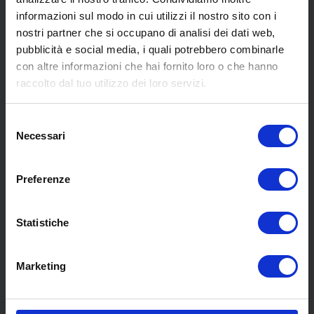
informazioni sul modo in cui utilizzi il nostro sito con i
nostri partner che si occupano di analisi dei dati web,
pubblicità e social media, i quali potrebbero combinarle
con altre informazioni che hai fornito loro o che hanno
SCOPRI I NOSTRI CENTRI
raccolto dal tuo utilizzo dei loro servizi.
Selezione
MENU
Necessari
del
consenso
Preferenze
Chi siamo
Pneumatici
Meccanica
Statistiche
Servizi
Convenzioni
Marketing
Blog
Whisteblowing D.Lgs 24/2023
Promozioni