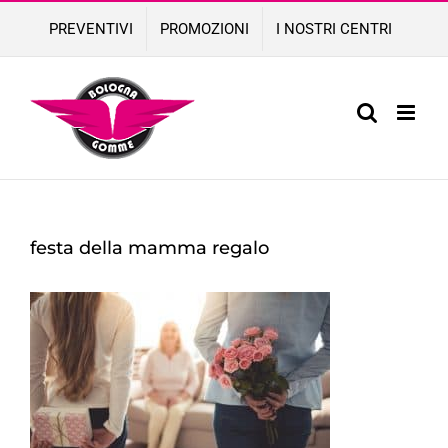
Skip
PREVENTIVI
PROMOZIONI
I NOSTRI CENTRI
to
content
festa della mamma regalo