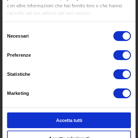
con altre informazioni che hai fornito loro o che hanno
MENU
raccolto dal tuo utilizzo dei loro servizi.
Selezione
Chi siamo
Necessari
del
Pneumatici
consenso
Meccanica
Preferenze
Servizi
Convenzioni
Blog
Statistiche
Whisteblowing D.Lgs 24/2023
Promozioni
Marketing
Contatti
COLLABORAZIONI
Accetta tutti