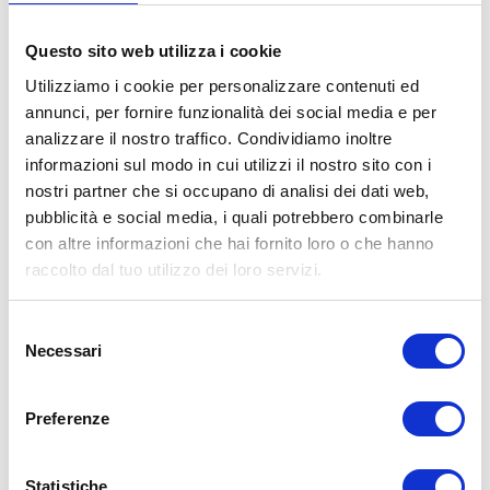
Questo sito web utilizza i cookie
Utilizziamo i cookie per personalizzare contenuti ed
annunci, per fornire funzionalità dei social media e per
analizzare il nostro traffico. Condividiamo inoltre
informazioni sul modo in cui utilizzi il nostro sito con i
ESCLUSIVITA’ CENTRI
nostri partner che si occupano di analisi dei dati web,
BOLOGNA GOMME
pubblicità e social media, i quali potrebbero combinarle
con altre informazioni che hai fornito loro o che hanno
I nostri pneumatici usati sono disponibili
raccolto dal tuo utilizzo dei loro servizi.
esclusivamente nei nostri centri, per un
esperienza di acquisto diretta e
Selezione
Necessari
del
personalizzata.
consenso
Preferenze
Statistiche