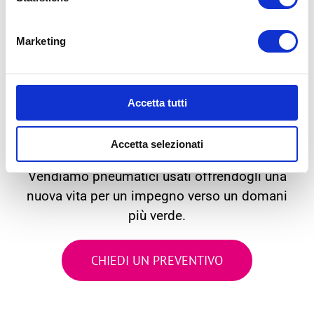
Marketing
Accetta tutti
IMPEGNO VERSO
LA SOSTENIBILITA’
Accetta selezionati
Vendiamo pneumatici usati offrendogli una
nuova vita per un impegno verso un domani
più verde.
CHIEDI UN PREVENTIVO