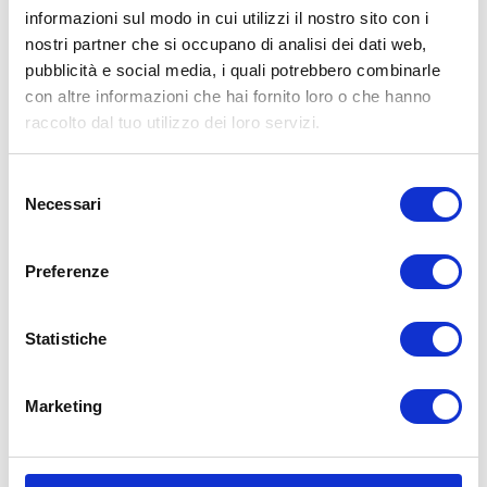
Presente sul mercato insieme al gemello più
informazioni sul modo in cui utilizzi il nostro sito con i
sportivo SE, il
Roadtec 01
è un pneumatico
nostri partner che si occupano di analisi dei dati web,
Metzeler
qualitativamente eccellente.
pubblicità e social media, i quali potrebbero combinarle
con altre informazioni che hai fornito loro o che hanno
Offre un grip superlativo anche in condizioni
raccolto dal tuo utilizzo dei loro servizi.
di bagnato con basse temperature, con
l’anteriore in silice al 100% ed il posteriore
Selezione
composto da una soluzione bimescola.
Necessari
del
Gli intagli del pneumatico anteriore sono stati
consenso
realizzati per espellere meglio l’acqua e per
Preferenze
aumentare l’efficienza della frenata con ABS.
Il posteriore in bimescola di carbonio e silice
Statistiche
possiede un’alta resistenza permettendo un
elevato chilometraggio e un’ottimo grip.
Marketing