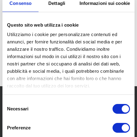
Consenso
Dettagli
Informazioni sui cookie
sandra
Enrico
andrea
ali
Bagli
angelini
Questo sito web utilizza i cookie
Utilizziamo i cookie per personalizzare contenuti ed
annunci, per fornire funzionalità dei social media e per
analizzare il nostro traffico. Condividiamo inoltre
informazioni sul modo in cui utilizzi il nostro sito con i
nostri partner che si occupano di analisi dei dati web,
pubblicità e social media, i quali potrebbero combinarle
con altre informazioni che hai fornito loro o che hanno
raccolto dal tuo utilizzo dei loro servizi.
Selezione
Necessari
del
consenso
Preferenze
SCOPRI I NOSTRI CENTRI