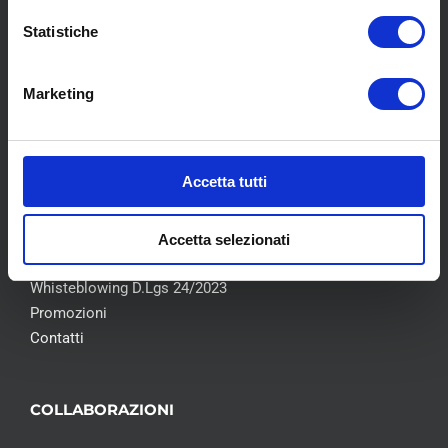
Statistiche
MENU
Marketing
Chi siamo
Pneumatici
Accetta tutti
Meccanica
Servizi
Convenzioni
Accetta selezionati
Blog
Whisteblowing D.Lgs 24/2023
Promozioni
Contatti
COLLABORAZIONI