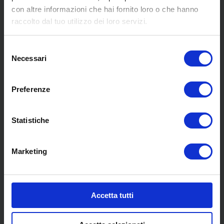
con altre informazioni che hai fornito loro o che hanno
MENU
raccolto dal tuo utilizzo dei loro servizi.
Selezione
Chi siamo
Necessari
del
Pneumatici
consenso
Meccanica
Preferenze
Servizi
Convenzioni
Blog
Statistiche
Whisteblowing D.Lgs 24/2023
Promozioni
Marketing
Contatti
COLLABORAZIONI
Accetta tutti