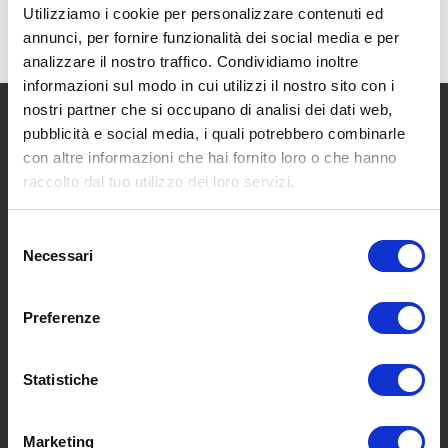
Utilizziamo i cookie per personalizzare contenuti ed
annunci, per fornire funzionalità dei social media e per
analizzare il nostro traffico. Condividiamo inoltre
informazioni sul modo in cui utilizzi il nostro sito con i
nostri partner che si occupano di analisi dei dati web,
pubblicità e social media, i quali potrebbero combinarle
con altre informazioni che hai fornito loro o che hanno
raccolto dal tuo utilizzo dei loro servizi.
SCOPRI I NOSTRI CENTRI
Selezione
Necessari
del
consenso
MENU
Preferenze
Statistiche
Chi siamo
Pneumatici
Meccanica
Marketing