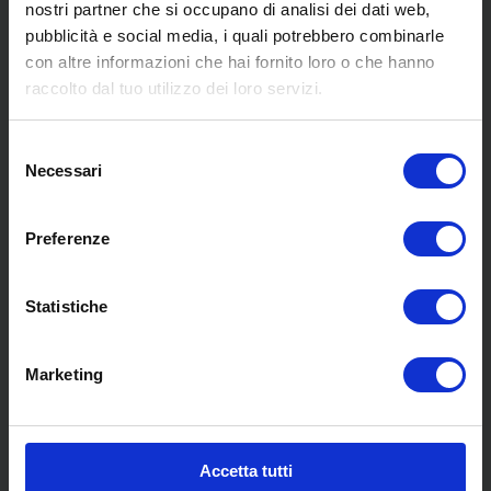
nostri partner che si occupano di analisi dei dati web,
SCOPRI I NOSTRI CENTRI
pubblicità e social media, i quali potrebbero combinarle
con altre informazioni che hai fornito loro o che hanno
raccolto dal tuo utilizzo dei loro servizi.
MENU
Selezione
Necessari
del
consenso
Chi siamo
Pneumatici
Preferenze
Meccanica
Servizi
Statistiche
Convenzioni
Blog
Whisteblowing D.Lgs 24/2023
Marketing
Promozioni
Contatti
Accetta tutti