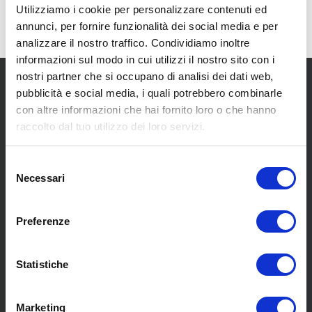
Utilizziamo i cookie per personalizzare contenuti ed
annunci, per fornire funzionalità dei social media e per
analizzare il nostro traffico. Condividiamo inoltre
informazioni sul modo in cui utilizzi il nostro sito con i
nostri partner che si occupano di analisi dei dati web,
pubblicità e social media, i quali potrebbero combinarle
con altre informazioni che hai fornito loro o che hanno
raccolto dal tuo utilizzo dei loro servizi.
SCOPRI I NOSTRI CENTRI
Selezione
Necessari
del
consenso
MENU
Preferenze
Statistiche
Chi siamo
Pneumatici
Meccanica
Marketing