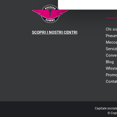
MEN
Chi s
SCOPRI I NOSTRI CENTRI
Pneum
Mecca
Serviz
Conve
Blog
Whist
Promo
Contat
Capitale social
© Cop