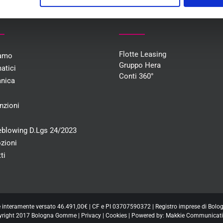
U
COLLABORAZIONI
Flotte Leasing
iamo
Gruppo Hera
atici
Conti 360°
nica
i
nzioni
eblowing D.Lgs 24/2023
zioni
ti
e interamente versato 46.491,00€ | CF e PI 03707590372 | Registro imprese di Bo
yright 2017 Bologna Gomme |
Privacy
|
Cookies
| Powered by:
Makkie Communicati