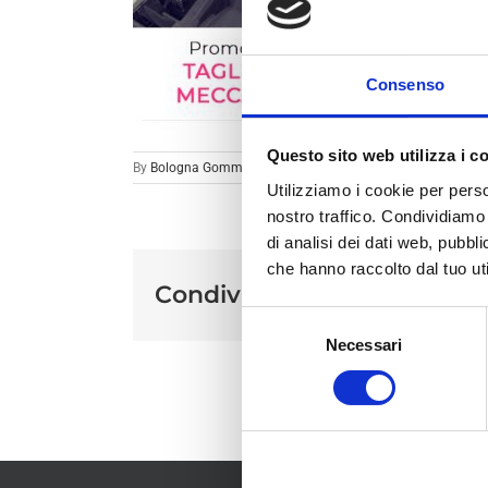
Consenso
Questo sito web utilizza i c
By
Bologna Gomme
|
Utilizziamo i cookie per perso
nostro traffico. Condividiamo 
di analisi dei dati web, pubbl
che hanno raccolto dal tuo uti
Condividi sui social
Selezione
Necessari
del
consenso