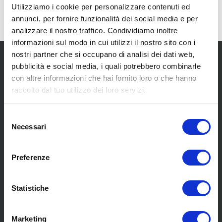
Utilizziamo i cookie per personalizzare contenuti ed
annunci, per fornire funzionalità dei social media e per
analizzare il nostro traffico. Condividiamo inoltre
informazioni sul modo in cui utilizzi il nostro sito con i
nostri partner che si occupano di analisi dei dati web,
pubblicità e social media, i quali potrebbero combinarle
con altre informazioni che hai fornito loro o che hanno
raccolto dal tuo utilizzo dei loro servizi.
SCOPRI I NOSTRI CENTRI
Selezione
Necessari
del
consenso
MENU
Preferenze
Statistiche
Chi siamo
Pneumatici
Meccanica
Marketing