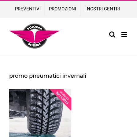
Skip
PREVENTIVI
PROMOZIONI
I NOSTRI CENTRI
to
content
promo pneumatici invernali