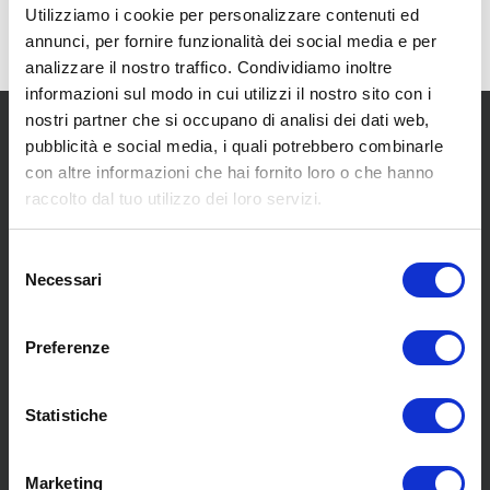
Utilizziamo i cookie per personalizzare contenuti ed
annunci, per fornire funzionalità dei social media e per
analizzare il nostro traffico. Condividiamo inoltre
informazioni sul modo in cui utilizzi il nostro sito con i
nostri partner che si occupano di analisi dei dati web,
pubblicità e social media, i quali potrebbero combinarle
con altre informazioni che hai fornito loro o che hanno
raccolto dal tuo utilizzo dei loro servizi.
SCOPRI I NOSTRI CENTRI
Selezione
Necessari
del
consenso
MENU
Preferenze
Statistiche
Chi siamo
Pneumatici
Meccanica
Marketing