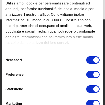
Utilizziamo i cookie per personalizzare contenuti ed
annunci, per fornire funzionalità dei social media e per
analizzare il nostro traffico. Condividiamo inoltre
informazioni sul modo in cui utilizzi il nostro sito con i
nostri partner che si occupano di analisi dei dati web,
pubblicità e social media, i quali potrebbero combinarle
con altre informazioni che hai fornito loro o che hanno
raccolto dal tuo utilizzo dei loro servizi.
SCOPRI I NOSTRI CENTRI
Selezione
Necessari
del
consenso
MENU
Preferenze
Statistiche
Chi siamo
Pneumatici
Meccanica
Marketing