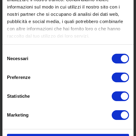
informazioni sul modo in cui utilizzi il nostro sito con i
nostri partner che si occupano di analisi dei dati web,
pubblicità e social media, i quali potrebbero combinarle
con altre informazioni che hai fornito loro o che hanno
SCOPRI I NOSTRI CENTRI
raccolto dal tuo utilizzo dei loro servizi.
Selezione
MENU
Necessari
del
consenso
Preferenze
Chi siamo
Pneumatici
Meccanica
Statistiche
Servizi
Convenzioni
Marketing
Blog
Whisteblowing D.Lgs 24/2023
Promozioni