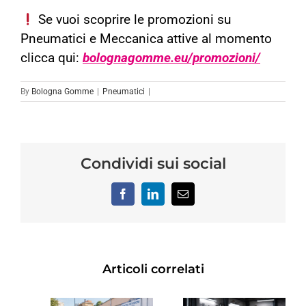
Se vuoi scoprire le promozioni su
Pneumatici e Meccanica attive al momento
clicca qui:
bolognagomme.eu/promozioni/
By
Bologna Gomme
|
Pneumatici
|
Condividi sui social
Facebook
LinkedIn
Email
Articoli correlati
REVISIONE
TRO
SCOOTER:
RINNOVO