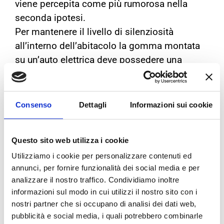
viene percepita come più rumorosa nella
seconda ipotesi.
Per mantenere il livello di silenziosità
all’interno dell’abitacolo la gomma montata
su un’auto elettrica deve possedere una
bassa resistenza al rotolamento
. La tendenza
è quella di montare gomme
più rigide
,
meno
deformabili
e con
minor resistenza al
Consenso
Dettagli
Informazioni sui cookie
rotolamento
.
Uno pneumatico con una bassa resistenza al
Questo sito web utilizza i cookie
rotolamento richiede anche meno
energia
per
Utilizziamo i cookie per personalizzare contenuti ed
ruotare, così i
kilometri
percorsi con una
annunci, per fornire funzionalità dei social media e per
carica aumenteranno e l’impatto ambientale
analizzare il nostro traffico. Condividiamo inoltre
diminuirà.
informazioni sul modo in cui utilizzi il nostro sito con i
nostri partner che si occupano di analisi dei dati web,
pubblicità e social media, i quali potrebbero combinarle