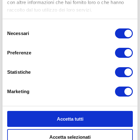
con altre informazioni che hai fornito loro o che hanno
raccolto dal tuo utilizzo dei loro servizi.
Selezione
Necessari
del
consenso
Preferenze
PNEUMATICI CON
OTTIMA
Statistiche
TENUTA
Marketing
Un’altra capacità che le gomme per auto
elettriche devono possedere è la
tenuta di
strada
.
In fase di partenza da fermo la forza di
Accetta tutti
rotazione delle ruote mosse da un motore
elettrico è nettamente superiore rispetto a
Accetta selezionati