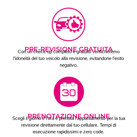
PRE-REVISIONE GRATUITA
Con un check-up completo e gratuito verificheremo
l’idoneità del tuo veicolo alla revisione, evitandone l’esito
negativo.
PRENOTAZIONE ONLINE
Scegli il giorno e l’ora e prenota l’appuntamento per la tua
revisione direttamente dal tuo cellulare. Tempi di
esecuzione rapidissimi e zero code.