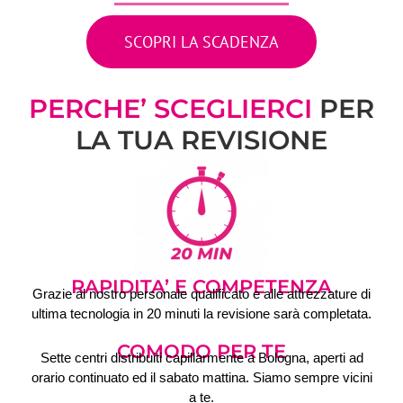
SCOPRI LA SCADENZA
PERCHE’ SCEGLIERCI
PER
LA TUA REVISIONE
RAPIDITA’ E COMPETENZA
Grazie al nostro personale qualificato e alle attrezzature di
ultima tecnologia in 20 minuti la revisione sarà completata.
COMODO PER TE
Sette centri distribuiti capillarmente a Bologna, aperti ad
orario continuato ed il sabato mattina. Siamo sempre vicini
a te.