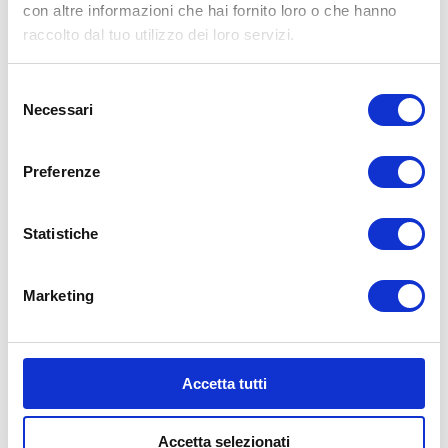
con altre informazioni che hai fornito loro o che hanno
raccolto dal tuo utilizzo dei loro servizi.
Selezione
Necessari
del
consenso
Preferenze
Statistiche
Marketing
REVISIONI AUTO
Accetta tutti
LA NOSTRA SQUADRA
FA LA DIFFERENZA
Accetta selezionati