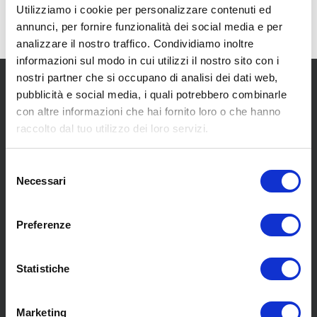
Utilizziamo i cookie per personalizzare contenuti ed
annunci, per fornire funzionalità dei social media e per
analizzare il nostro traffico. Condividiamo inoltre
informazioni sul modo in cui utilizzi il nostro sito con i
nostri partner che si occupano di analisi dei dati web,
pubblicità e social media, i quali potrebbero combinarle
con altre informazioni che hai fornito loro o che hanno
raccolto dal tuo utilizzo dei loro servizi.
SCOPRI I NOSTRI CENTRI
Selezione
Necessari
del
consenso
MENU
Preferenze
Statistiche
Chi siamo
Pneumatici
Meccanica
Marketing