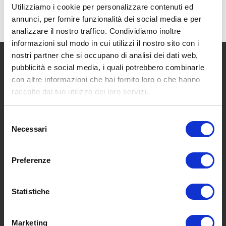
Utilizziamo i cookie per personalizzare contenuti ed
annunci, per fornire funzionalità dei social media e per
analizzare il nostro traffico. Condividiamo inoltre
informazioni sul modo in cui utilizzi il nostro sito con i
nostri partner che si occupano di analisi dei dati web,
pubblicità e social media, i quali potrebbero combinarle
con altre informazioni che hai fornito loro o che hanno
raccolto dal tuo utilizzo dei loro servizi.
SCOPRI I NOSTRI CENTRI
Selezione
Necessari
del
consenso
MENU
Preferenze
Statistiche
Chi siamo
Pneumatici
Meccanica
Marketing