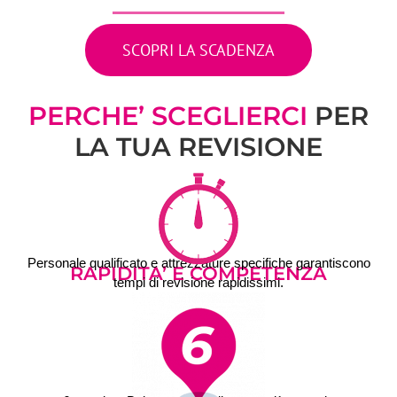
SCOPRI LA SCADENZA
PERCHE’ SCEGLIERCI
PER
LA TUA REVISIONE
Personale qualificato e attrezzature specifiche garantiscono
RAPIDITA’ E COMPETENZA
tempi di revisione rapidissimi.