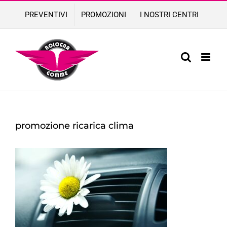
Skip
PREVENTIVI
PROMOZIONI
I NOSTRI CENTRI
to
content
promozione ricarica clima