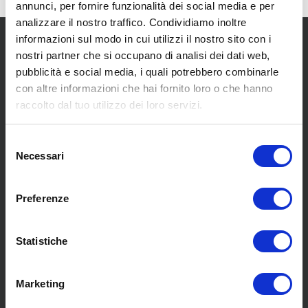
annunci, per fornire funzionalità dei social media e per
analizzare il nostro traffico. Condividiamo inoltre
informazioni sul modo in cui utilizzi il nostro sito con i
nostri partner che si occupano di analisi dei dati web,
pubblicità e social media, i quali potrebbero combinarle
con altre informazioni che hai fornito loro o che hanno
raccolto dal tuo utilizzo dei loro servizi.
SCOPRI I NOSTRI CENTRI
Selezione
Necessari
del
MENU
consenso
Preferenze
Chi siamo
Statistiche
Pneumatici
Meccanica
Servizi
Marketing
Convenzioni