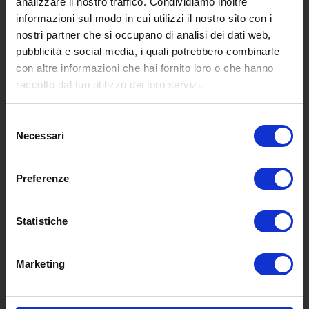
analizzare il nostro traffico. Condividiamo inoltre
informazioni sul modo in cui utilizzi il nostro sito con i
nostri partner che si occupano di analisi dei dati web,
pubblicità e social media, i quali potrebbero combinarle
con altre informazioni che hai fornito loro o che hanno
SCOPRI I NOSTRI CENTRI
raccolto dal tuo utilizzo dei loro servizi.
Selezione
MENU
Necessari
del
consenso
Preferenze
Chi siamo
Pneumatici
Meccanica
Statistiche
Servizi
Convenzioni
Marketing
Blog
Whisteblowing D.Lgs 24/2023
Promozioni