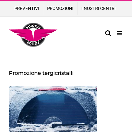
Skip
PREVENTIVI
PROMOZIONI
I NOSTRI CENTRI
to
content
Promozione tergicristalli