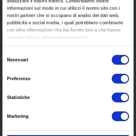
analizzare il nostro traffico. Condividiamo inoltre
informazioni sul modo in cui utilizzi il nostro sito con i
nostri partner che si occupano di analisi dei dati web,
pubblicità e social media, i quali potrebbero combinarle
con altre informazioni che hai fornito loro o che hanno
SCOPRI I NOSTRI CENTRI
raccolto dal tuo utilizzo dei loro servizi.
Selezione
MENU
Necessari
del
consenso
Preferenze
Chi siamo
Pneumatici
Meccanica
Statistiche
Servizi
Convenzioni
Marketing
Blog
Whisteblowing D.Lgs 24/2023
Promozioni