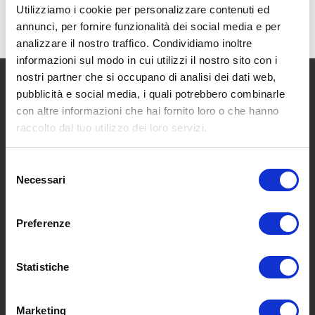
Utilizziamo i cookie per personalizzare contenuti ed
annunci, per fornire funzionalità dei social media e per
analizzare il nostro traffico. Condividiamo inoltre
informazioni sul modo in cui utilizzi il nostro sito con i
nostri partner che si occupano di analisi dei dati web,
pubblicità e social media, i quali potrebbero combinarle
con altre informazioni che hai fornito loro o che hanno
raccolto dal tuo utilizzo dei loro servizi.
SCOPRI I NOSTRI CENTRI
Selezione
Necessari
del
consenso
MENU
Preferenze
Statistiche
Chi siamo
Pneumatici
Meccanica
Marketing