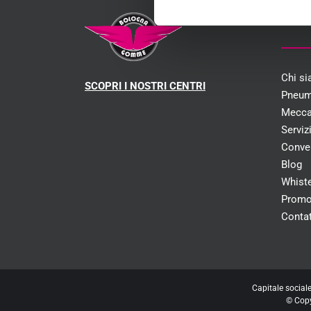
MEN
Chi s
SCOPRI I NOSTRI CENTRI
Pneum
Mecca
Serviz
Conve
Blog
Whist
Promo
Contat
Capitale social
© Cop