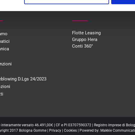
U
COLLABORAZIONI
Flotte Leasing
iamo
Gruppo Hera
atici
Conti 360°
nica
i
nzioni
eblowing D.Lgs 24/2023
zioni
ti
e interamente versato 46.491,00€ | CF e PI 03707590372 | Registro imprese di Bo
yright 2017 Bologna Gomme |
Privacy
|
Cookies
| Powered by:
Makkie Communicati