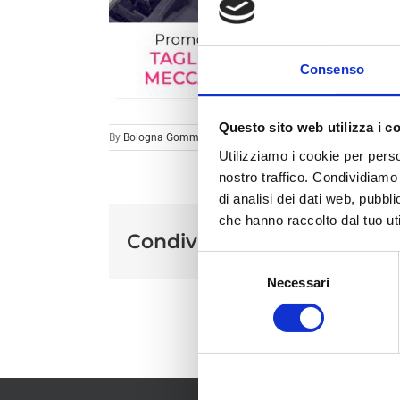
Consenso
Questo sito web utilizza i c
By
Bologna Gomme
|
Utilizziamo i cookie per perso
nostro traffico. Condividiamo 
di analisi dei dati web, pubbl
che hanno raccolto dal tuo uti
Condividi sui social
Selezione
Necessari
del
consenso