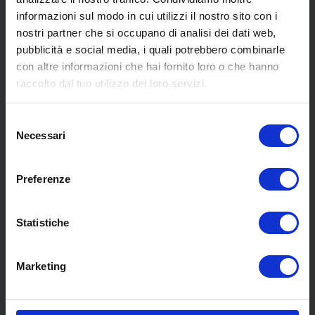
informazioni sul modo in cui utilizzi il nostro sito con i
nostri partner che si occupano di analisi dei dati web,
pubblicità e social media, i quali potrebbero combinarle
con altre informazioni che hai fornito loro o che hanno
SCOPRI I NOSTRI CENTRI
raccolto dal tuo utilizzo dei loro servizi.
Selezione
MENU
Necessari
del
consenso
Preferenze
Chi siamo
Pneumatici
Meccanica
Statistiche
Servizi
Convenzioni
Marketing
Blog
Whisteblowing D.Lgs 24/2023
Promozioni