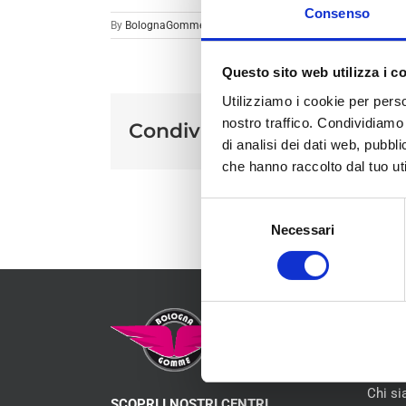
Consenso
By
BolognaGomme
|
Questo sito web utilizza i c
Utilizziamo i cookie per perso
nostro traffico. Condividiamo 
Condividi sui social
di analisi dei dati web, pubbl
che hanno raccolto dal tuo uti
Selezione
Necessari
del
consenso
MEN
Chi s
SCOPRI I NOSTRI CENTRI