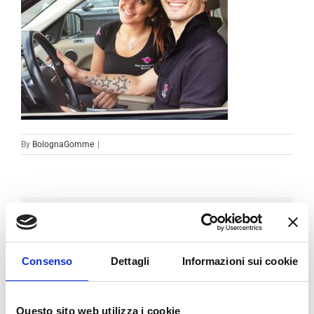
By
BolognaGomme
|
Condividi sui social
Facebook
LinkedIn
Email
Consenso
Dettagli
Informazioni sui cookie
Questo sito web utilizza i cookie