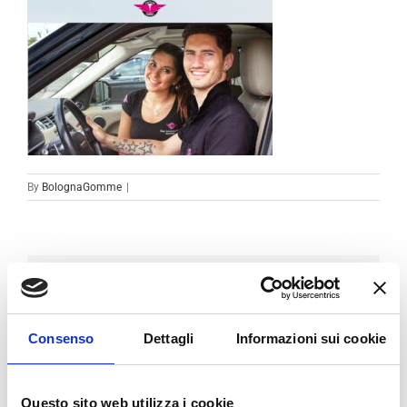
By
BolognaGomme
|
Condividi sui social
Facebook
LinkedIn
Email
Consenso
Dettagli
Informazioni sui cookie
Questo sito web utilizza i cookie