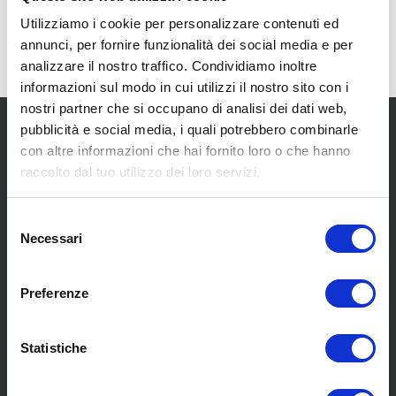
Utilizziamo i cookie per personalizzare contenuti ed
annunci, per fornire funzionalità dei social media e per
analizzare il nostro traffico. Condividiamo inoltre
informazioni sul modo in cui utilizzi il nostro sito con i
nostri partner che si occupano di analisi dei dati web,
pubblicità e social media, i quali potrebbero combinarle
con altre informazioni che hai fornito loro o che hanno
raccolto dal tuo utilizzo dei loro servizi.
Selezione
SCOPRI I NOSTRI CENTRI
Necessari
del
consenso
MENU
Preferenze
Statistiche
Chi siamo
Pneumatici