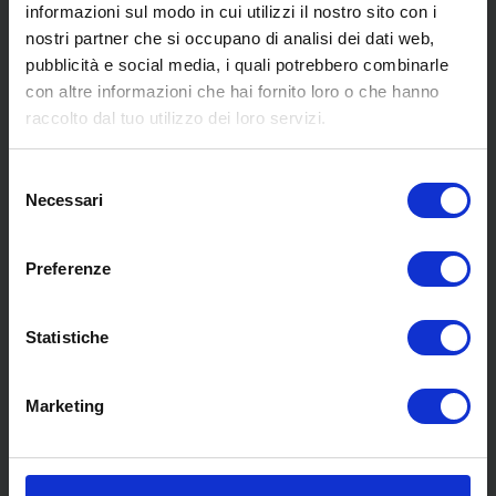
informazioni sul modo in cui utilizzi il nostro sito con i
nostri partner che si occupano di analisi dei dati web,
pubblicità e social media, i quali potrebbero combinarle
SCOPRI I NOSTRI CENTRI
con altre informazioni che hai fornito loro o che hanno
raccolto dal tuo utilizzo dei loro servizi.
MENU
Selezione
Necessari
del
consenso
Chi siamo
Preferenze
Pneumatici
Meccanica
Statistiche
Servizi
Convenzioni
Blog
Marketing
Whisteblowing D.Lgs 24/2023
Promozioni
Contatti