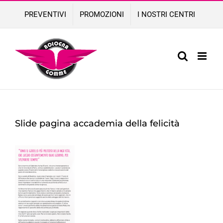
Skip
PREVENTIVI
PROMOZIONI
I NOSTRI CENTRI
to
content
Slide pagina accademia della felicità