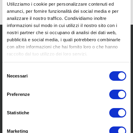
Utilizziamo i cookie per personalizzare contenuti ed
annunci, per fornire funzionalità dei social media e per
analizzare il nostro traffico. Condividiamo inoltre
informazioni sul modo in cui utilizzi il nostro sito con i
nostri partner che si occupano di analisi dei dati web,
pubblicità e social media, i quali potrebbero combinarle
con altre informazioni che hai fornito loro o che hanno
raccolto dal tuo utilizzo dei loro servizi.
SCOPRI I NOSTRI CENTRI
Selezione
Necessari
del
consenso
MENU
Preferenze
Statistiche
Chi siamo
Pneumatici
Meccanica
Marketing