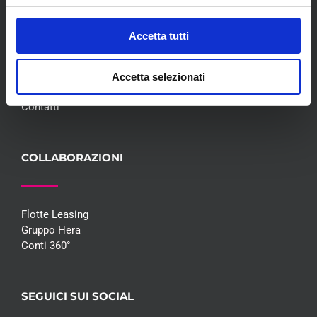
Meccanica
Servizi
Accetta tutti
Convenzioni
Blog
Whisteblowing D.Lgs 24/2023
Accetta selezionati
Promozioni
Contatti
COLLABORAZIONI
Flotte Leasing
Gruppo Hera
Conti 360°
SEGUICI SUI SOCIAL