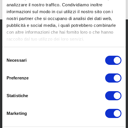
analizzare il nostro traffico. Condividiamo inoltre
informazioni sul modo in cui utilizzi il nostro sito con i
nostri partner che si occupano di analisi dei dati web,
pubblicità e social media, i quali potrebbero combinarle
con altre informazioni che hai fornito loro o che hanno
raccolto dal tuo utilizzo dei loro servizi.
Selezione
Necessari
del
SCOPRI I NOSTRI CENTRI
consenso
Preferenze
MENU
Statistiche
Chi siamo
Pneumatici
Marketing
Meccanica
Servizi