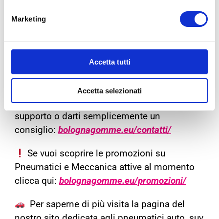
aumentando la durata delle gomme.
Marketing
Speriamo di essere stati d’aiuto per
comprendere meglio alcuni aspetti che
Accetta tutti
riguardano il quotidiano di tutti noi. Ma se
non fosse sufficiente, i nostri negozi saranno
Accetta selezionati
sempre a tua disposizione per offrirti il giusto
supporto o darti semplicemente un
consiglio:
bolognagomme.eu/contatti/
Se vuoi scoprire le promozioni su
Pneumatici e Meccanica attive al momento
clicca qui:
bolognagomme.eu/promozioni/
Per saperne di più visita la pagina del
nostro sito dedicata agli pneumatici auto, suv