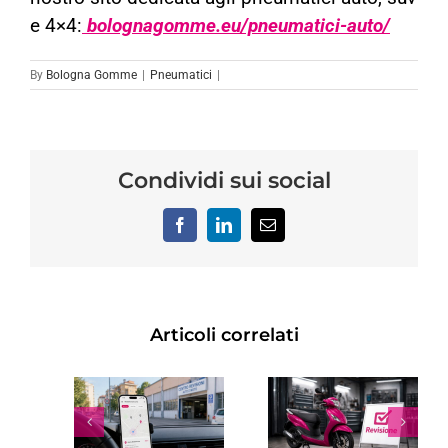
e 4×4:
bolognagomme.eu/pneumatici-auto/
By
Bologna Gomme
|
Pneumatici
|
Condividi sui social
Facebook
LinkedIn
Email
Articoli correlati
REVISIONE
TRO
SCOOTER:
RINNOVO
SIONE
OGNI
PATENTE
NO A
QUANTO
SCADUTA:
 A
FARLA,
COSTI,