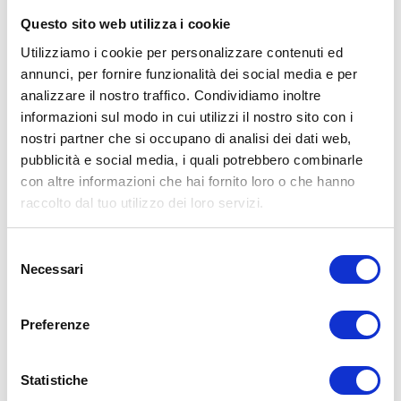
Questo sito web utilizza i cookie
PREZZO E
COSTI
Utilizziamo i cookie per personalizzare contenuti ed
annunci, per fornire funzionalità dei social media e per
Ormai il prezzo degli
pneumatici estivi
e
analizzare il nostro traffico. Condividiamo inoltre
invernali
è molto simile.
informazioni sul modo in cui utilizzi il nostro sito con i
L’unica differenza viene determinata dal
nostri partner che si occupano di analisi dei dati web,
costo del
ri-montaggio stagionale
, ma
pubblicità e social media, i quali potrebbero combinarle
con altre informazioni che hai fornito loro o che hanno
occorre tenere presente che:
raccolto dal tuo utilizzo dei loro servizi.
1) Chi esegue il ri-montaggio due volte l’anno
avrebbe dovuto eseguire comunque
Selezione
Necessari
del
un’inversione con l’equilibratura
almeno una
consenso
volta (costo identico ad un ri-montaggio su
Preferenze
cerchio in ferro)
2) Utilizzare gli
pneumatici idonei
nella
stagione corretta ottimizza i consumi
Statistiche