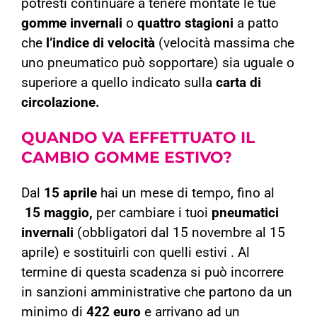
potresti continuare a tenere montate le tue
g
omme invernali
o
q
uattro stagioni
a patto
che
l’indice di velocità
(velocità massima che
uno pneumatico può sopportare) sia uguale o
superiore a quello indicato sulla
carta di
circolazione.
QUANDO VA EFFETTUATO IL
CAMBIO GOMME ESTIVO?
Dal
15 aprile
hai un mese di tempo, fino al
15 maggio,
per cambiare i tuoi
pneumatici
invernali
(obbligatori dal 15 novembre al 15
aprile) e sostituirli con quelli estivi .
Al
termine di questa scadenza si può incorrere
in sanzioni amministrative che partono da un
minimo di
422 euro
e arrivano ad un