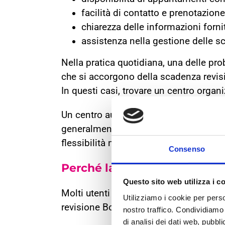
facilità di contatto e prenotazione
chiarezza delle informazioni forni
assistenza nella gestione delle s
Nella pratica quotidiana, una delle pro
che si accorgono della scadenza revis
In questi casi, trovare un centro organi
Un centro autorizzato che gestisce reg
generalmente in grado di fornire indic
flessibilità nella pianificazione dell’
Consenso
Perché la vicinanza non bas
Questo sito web utilizza i c
Molti utenti iniziano la ricerca digita
Utilizziamo i cookie per perso
revisione Bologna”.
nostro traffico. Condividiamo 
di analisi dei dati web, pubbl