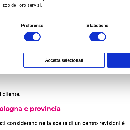
ibile, ma limitare la scelta esclusivamente alla
lizzo dei loro servizi.
ti altrettanto importanti.
oda rispetto alla propria abitazione o al luogo di
Preferenze
Statistiche
attutto in una città come Bologna, dove traffico e
 sull’organizzazione della giornata.
iderare:
Accetta selezionati
 cliente.
Bologna e provincia
ti considerano nella scelta di un centro revisioni è