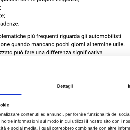
;
te;
cadenze.
blematiche più frequenti riguarda gli automobilisti
ione quando mancano pochi giorni al termine utile.
zzato può fare una differenza significativa.
olarmente revisioni nella zona di Bologna è
azioni precise, assistenza preventiva e maggiore
appuntamento.
Dettagli
ta
ookie
ndo online “revisione auto vicino a me” oppure “centro
nalizzare contenuti ed annunci, per fornire funzionalità dei socia
inoltre informazioni sul modo in cui utilizzi il nostro sito con i n
icità e social media, i quali potrebbero combinarle con altre inform