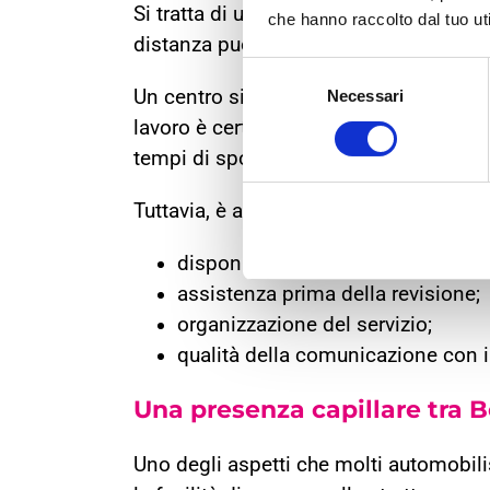
Si tratta di un comportamento comprens
che hanno raccolto dal tuo uti
distanza può portare a trascurare aspet
Selezione
Un centro situato in una posizione com
Necessari
del
consenso
lavoro è certamente un vantaggio, sopr
tempi di spostamento possono incidere
Tuttavia, è altrettanto importante cons
disponibilità degli appuntamenti;
assistenza prima della revisione;
organizzazione del servizio;
qualità della comunicazione con il
Una presenza capillare tra 
Uno degli aspetti che molti automobilis