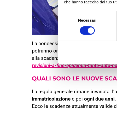
che hanno raccolto dal tuo uti
Selezione
Necessari
del
consenso
La concessione per la ripartenza dell’at
potranno organizzarsi con gli appunta
alla scadenza prefissata nel mese di o
revisioni-a-fine-epidemia-tante-auto-n
QUALI SONO LE NUOVE
SCA
La regola generale rimane invariata: l’
immatricolazione
e poi
ogni due anni
.
Ecco le scadenze attualmente valide da 