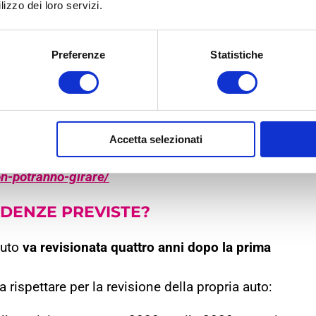
lizzo dei loro servizi.
Preferenze
Statistiche
tività sarà di aiuto per i centri revisione che
menti anche in questi mesi evitando un collasso
Accetta selezionati
ttobre:
https://bolognagomme.eu/corona-virus-e-
on-potranno-girare/
DENZE PREVISTE?
auto
va revisionata quattro anni dopo la prima
rispettare per la revisione della propria auto: