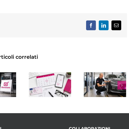
Facebook
LinkedIn
Email
ticoli correlati
REVISIONE
VO
AUTO A
MULTA
TE
BOLOGNA:
REVISIONE
A:
DOVE
SCADUTA:
,
FARLA,
IMPORTO,
 E
COME
SANZIONI
E
PRENOTARE
E COME
E COSA
AGIRE
CONTROLLARE
U
COLLABORAZIONI