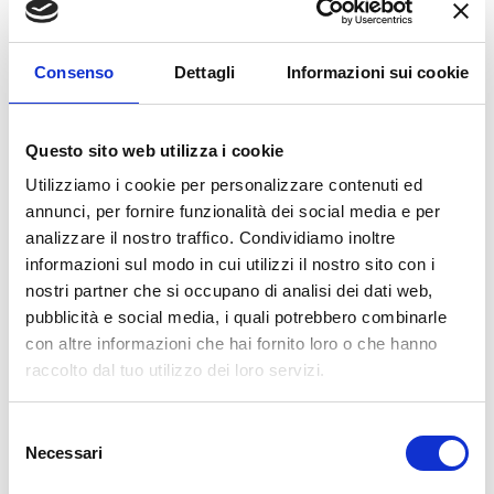
dell’olio
va effettuato almeno una volta
all’anno.
Il
liquido antigelo del radiatore
invece è un
Consenso
Dettagli
Informazioni sui cookie
fluido che evita che i liquidi che circolano
all’interno dell’auto congelino. Di norma, il
Questo sito web utilizza i cookie
suo rabbocco viene effettuato ogni 2/3 anni.
Utilizziamo i cookie per personalizzare contenuti ed
IMPIANTO
DI CLIMATIZZAZIONE
annunci, per fornire funzionalità dei social media e per
analizzare il nostro traffico. Condividiamo inoltre
informazioni sul modo in cui utilizzi il nostro sito con i
Soprattutto d’estate avere un
impianto di
nostri partner che si occupano di analisi dei dati web,
climatizzazione auto
efficiente aumenta
pubblicità e social media, i quali potrebbero combinarle
drasticamente il piacere alla guida. Durante il
con altre informazioni che hai fornito loro o che hanno
check up
verrà controllato il corretto
raccolto dal tuo utilizzo dei loro servizi.
funzionamento del compressore e il livello
del gas refrigerante al suo interno.
Selezione
Necessari
del
I
TERGI
CRISTALLI
consenso